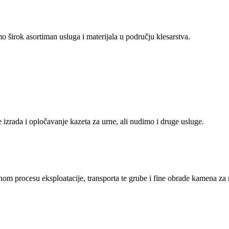
o širok asortiman usluga i materijala u području klesarstva.
izrada i opločavanje kazeta za urne, ali nudimo i druge usluge.
nom procesu eksploatacije, transporta te grube i fine obrade kamena z