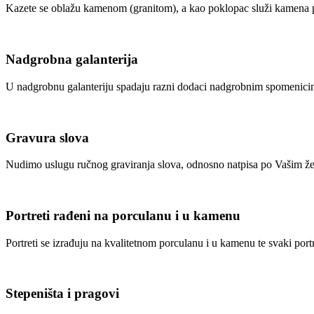
Kazete se oblažu kamenom (granitom), a kao poklopac služi kamena plo
Nadgrobna galanterija
U nadgrobnu galanteriju spadaju razni dodaci nadgrobnim spomenicima
Gravura slova
Nudimo uslugu ručnog graviranja slova, odnosno natpisa po Vašim ž
Portreti rađeni na porculanu i u kamenu
Portreti se izrađuju na kvalitetnom porculanu i u kamenu te svaki port
Stepeništa i pragovi